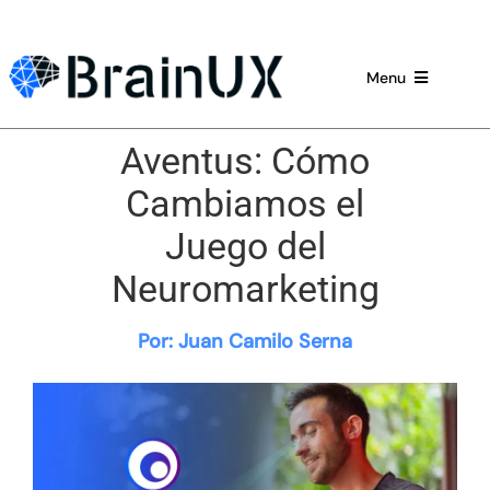
Skip
to
content
Menu
Estudios UX
Aventus: Cómo
Cambiamos el
Consultorías
Juego del
FormAcción
Neuromarketing
Equipo
Por: Juan Camilo Serna
Blog
Contacto